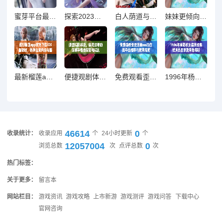
蜜芽平台最新网名揭晓，网友热议背后含义与创意来源
探索2023年最新的免费窗口软件推荐与下载渠道
白人荫道与BBW的热情碰撞，重现魅力与风情
妹妹更倾向于提升攻速还是增强暴击，哪个更重要呢
最新榴莲app官方下载iOS版体验，畅享优质内容与服务
便捷观剧体验，麻花影视助你畅享各类精彩电视剧
免费观看歪歪漫画sss的在线平台推荐与使用指南
1996年杨思敏主演的经典版演员名单及角色解析
46614
0
收录统计：
收录应用
个
24小时更新
个
12057004
0
浏览总数
次
点评总数
次
热门标签：
关于更多：
留言本
网站栏目：
游戏资讯
游戏攻略
上市新游
游戏测评
游戏问答
下载中心
官网咨询